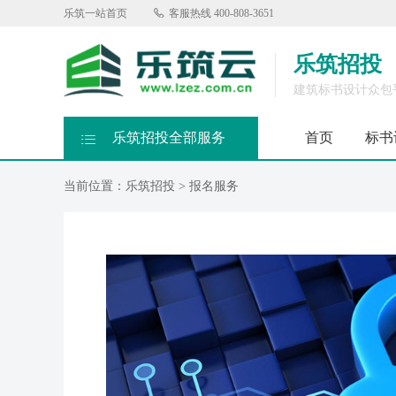
乐筑一站首页

客服热线
400-808-3651
乐筑招投
建筑标书设计众包
乐筑招投全部服务
首页
标书

当前位置：
乐筑招投
>
报名服务